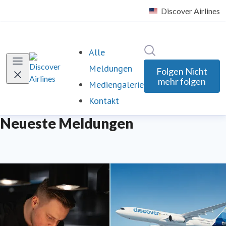
Im Newsroom such
Alle
Meldungen
Folgen
Nicht
mehr folgen
Mediengalerie
Kontakt
Neueste Meldungen