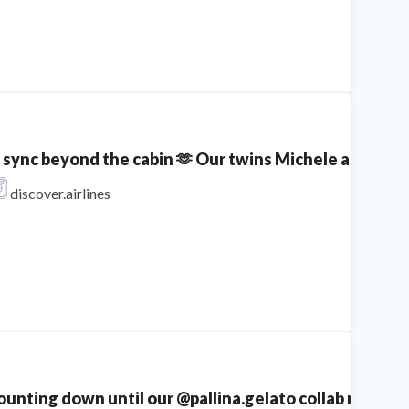
n sync beyond the cabin 🫶 Our twins Michele and Sophi
discover.airlines
unting down until our @pallina.gelato collab returns...