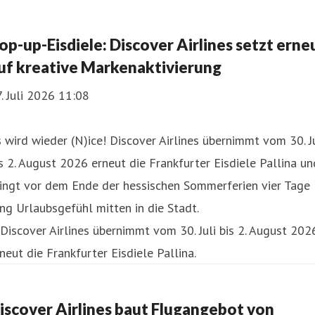
op-up-Eisdiele: Discover Airlines setzt erne
uf kreative Markenaktivierung
. Juli 2026 11:08
 wird wieder (N)ice! Discover Airlines übernimmt vom 30. Ju
s 2. August 2026 erneut die Frankfurter Eisdiele Pallina un
ringt vor dem Ende der hessischen Sommerferien vier Tage
ng Urlaubsgefühl mitten in die Stadt.
iscover Airlines baut Flugangebot von