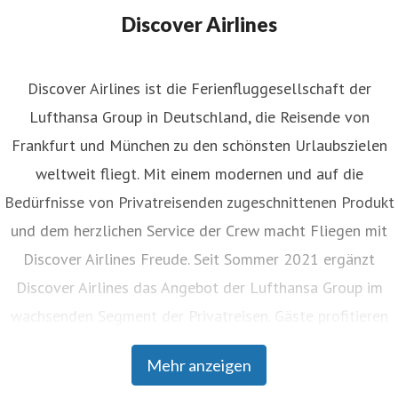
okesperson Discover Airlines
discover.presse@lufthansa-
Discover Airlines
roup.com
+49 (0)69 696 40923
Discover Airlines ist die Ferienfluggesellschaft der
Lufthansa Group in Deutschland, die Reisende von
Frankfurt und München zu den schönsten Urlaubszielen
weltweit fliegt. Mit einem modernen und auf die
Bedürfnisse von Privatreisenden zugeschnittenen Produkt
und dem herzlichen Service der Crew macht Fliegen mit
Discover Airlines Freude. Seit Sommer 2021 ergänzt
Discover Airlines das Angebot der Lufthansa Group im
wachsenden Segment der Privatreisen. Gäste profitieren
von einem durchgängigen Buchungsprozess und
Mehr anzeigen
nahtlosem Umsteigen an den Drehkreuzen Frankfurt und