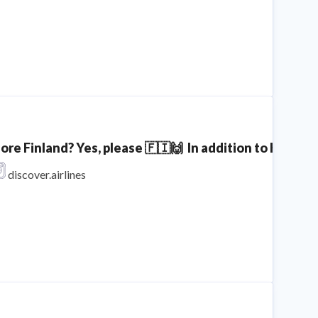
ore Finland? Yes, please 🇫🇮🙌⁣ ⁣ In addition to Kitti
discover.airlines