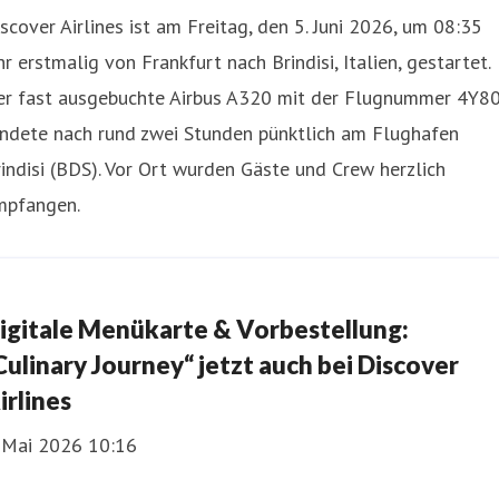
scover Airlines ist am Freitag, den 5. Juni 2026, um 08:35
r erstmalig von Frankfurt nach Brindisi, Italien, gestartet.
er fast ausgebuchte Airbus A320 mit der Flugnummer 4Y8
andete nach rund zwei Stunden pünktlich am Flughafen
indisi (BDS). Vor Ort wurden Gäste und Crew herzlich
mpfangen.
igitale Menükarte & Vorbestellung:
Culinary Journey“ jetzt auch bei Discover
irlines
. Mai 2026 10:16