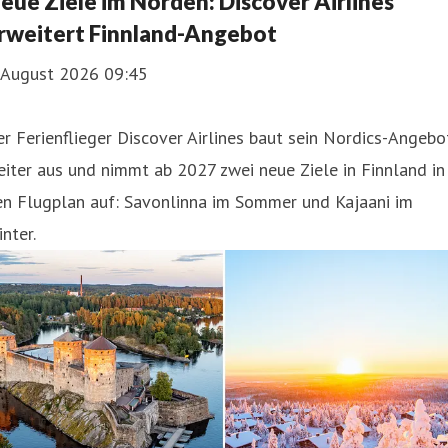
eue Ziele im Norden: Discover Airlines
iner Küche.
rweitert Finnland-Angebot
. August 2026 09:45
r Ferienflieger Discover Airlines baut sein Nordics-Angebo
iter aus und nimmt ab 2027 zwei neue Ziele in Finnland in
en Flugplan auf: Savonlinna im Sommer und Kajaani im
nter.