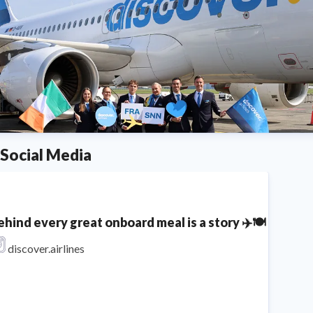
Social Media
ehind every great onboard meal is a story ✈️🍽️​⁣ ⁣ Mee
discover.airlines