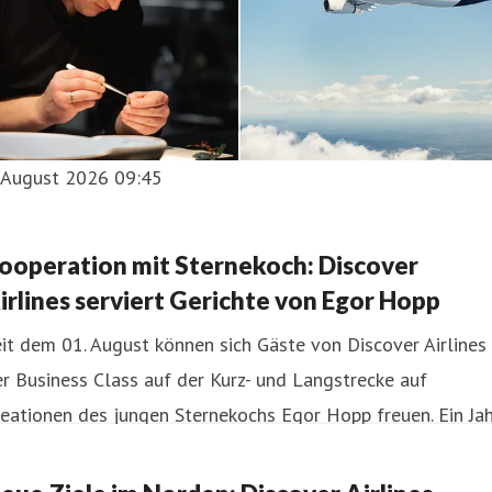
. August 2026 09:45
ooperation mit Sternekoch: Discover
irlines serviert Gerichte von Egor Hopp
it dem 01. August können sich Gäste von Discover Airlines 
r Business Class auf der Kurz- und Langstrecke auf
eationen des jungen Sternekochs Egor Hopp freuen. Ein Ja
ng erwartet sie auf Flügen ab Frankfurt und München eine
swahl an eigens für die Airline entwickelten Gerichten aus