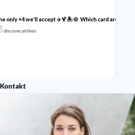
he only +4 we’ll accept ✈️🍹🏝️🍪⁣ ⁣ Which card are you
discover.airlines
Kontakt