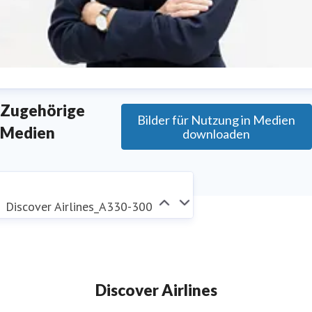
eonie Bueb
Zugehörige
Bilder für Nutzung in Medien
ressekontakt
Director Corporate Communications &
Medien
downloaden
okesperson Discover Airlines
discover.presse@lufthansa-
roup.com
+49 (0)69 696 40923
Discover Airlines_A330-300
Discover Airlines