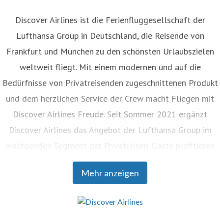
Discover Airlines ist die Ferienfluggesellschaft der
Lufthansa Group in Deutschland, die Reisende von
Frankfurt und München zu den schönsten Urlaubszielen
weltweit fliegt. Mit einem modernen und auf die
Bedürfnisse von Privatreisenden zugeschnittenen Produkt
und dem herzlichen Service der Crew macht Fliegen mit
Discover Airlines Freude. Seit Sommer 2021 ergänzt
Discover Airlines das Angebot der Lufthansa Group im
wachsenden Segment der Privatreisen. Gäste profitieren
von einem durchgängigen Buchungsprozess und
Mehr anzeigen
nahtlosem Umsteigen an den Drehkreuzen Frankfurt und
München sowie an zahlreichen weltweiten Destinationen
der Lufthansa Group und ihren Partner Airlines. Discover