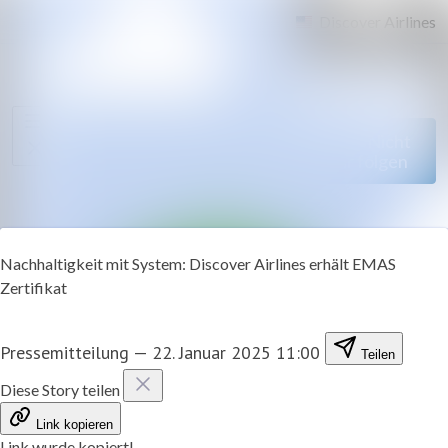
Im Newsroom such
Alle
Meldungen
Folgen
Nicht
mehr folgen
Mediengalerie
Kontakt
Nachhaltigkeit mit System: Discover Airlines erhält EMAS
Zertifikat
Pressemitteilung
—
22. Januar 2025 11:00
Teilen
Diese Story teilen
Link kopieren
Link wurde kopiert!