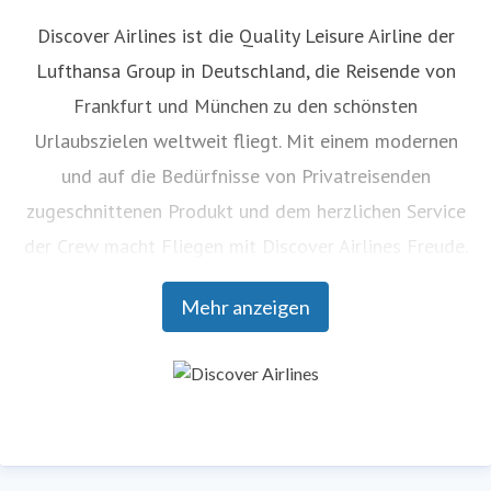
Discover Airlines ist die Quality Leisure Airline der
Lufthansa Group in Deutschland, die Reisende von
Frankfurt und München zu den schönsten
Urlaubszielen weltweit fliegt. Mit einem modernen
und auf die Bedürfnisse von Privatreisenden
zugeschnittenen Produkt und dem herzlichen Service
der Crew macht Fliegen mit Discover Airlines Freude.
Seit Sommer 2021 ergänzt Discover Airlines das
Mehr anzeigen
Angebot der Lufthansa Group im wachsenden
Segment der Privatreisen. Gäste profitieren von einem
durchgängigen Buchungsprozess und nahtlosem
Umsteigen an den Drehkreuzen Frankfurt und
München sowie an zahlreichen weltweiten