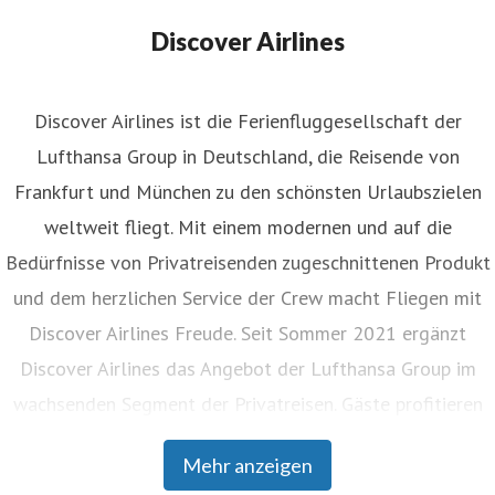
okesperson Discover Airlines
discover.presse@lufthansa-
Discover Airlines
roup.com
+49 (0)69 696 40923
Discover Airlines ist die Ferienfluggesellschaft der
Lufthansa Group in Deutschland, die Reisende von
Frankfurt und München zu den schönsten Urlaubszielen
weltweit fliegt. Mit einem modernen und auf die
Bedürfnisse von Privatreisenden zugeschnittenen Produkt
und dem herzlichen Service der Crew macht Fliegen mit
Discover Airlines Freude. Seit Sommer 2021 ergänzt
Discover Airlines das Angebot der Lufthansa Group im
wachsenden Segment der Privatreisen. Gäste profitieren
von einem durchgängigen Buchungsprozess und
Mehr anzeigen
nahtlosem Umsteigen an den Drehkreuzen Frankfurt und