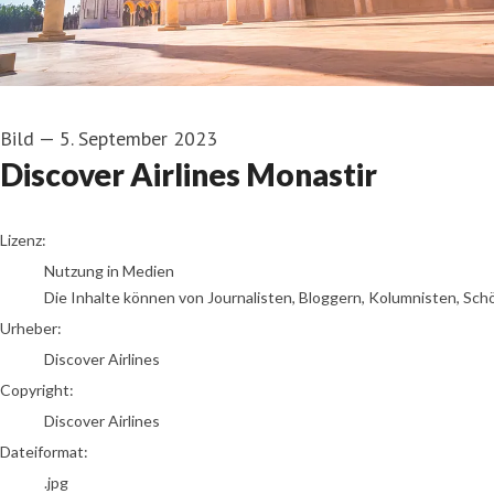
Bild
—
5. September 2023
Discover Airlines Monastir
Discover Airlines
Lizenz:
Nutzung in Medien
Die Inhalte können von Journalisten, Bloggern, Kolumnisten, Sch
Urheber:
Discover Airlines
Copyright:
Discover Airlines
Dateiformat:
.jpg