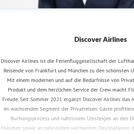
Discover Airlines
Discover Airlines ist die Ferienfluggesellschaft der Lufth
Reisende von Frankfurt und München zu den schönsten Url
eonie Bueb
Mit einem modernen und auf die Bedürfnisse von Priva
ressekontakt
Director Corporate Communications & Spokesp
Produkt und dem herzlichen Service der Crew macht Fli
iscover.presse@lufthansa-group.com
+49 (0)69 696 40923
Freude. Seit Sommer 2021 ergänzt Discover Airlines das
im wachsenden Segment der Privatreisen. Gäste profitie
Buchungsprozess und nahtlosem Umsteigen an den Dr
München sowie an zahlreichen weltweiten Destinationen d