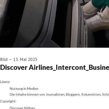
Bild
—
13. Mai 2025
Discover Airlines_Intercont_Busin
go to media item
Lizenz:
Nutzung in Medien
Die Inhalte können von Journalisten, Bloggern, Kolumnisten, Sch
Copyright:
Discover Airlines