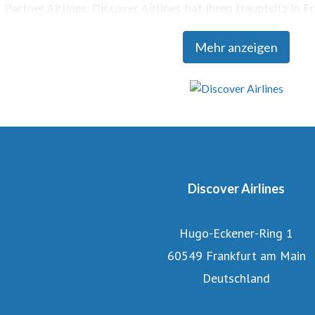
Partner Airlines. Discover Airlines hat ihren Hauptsitz in F
Flotte von 33 Flugzeugen und beschäftigt rund 2200 Mitar
Mehr anzeigen
discover-airlines.com, allen Buchungskanälen und Webseit
im Reisebüro buchbar.
Discover Airlines
Hugo-Eckener-Ring 1
60549 Frankfurt am Main
Deutschland
Über Discover Airlines