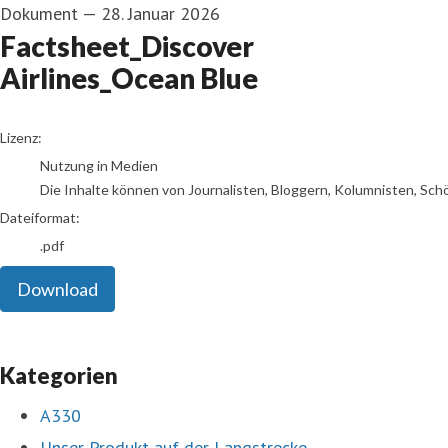
Dokument
—
28. Januar 2026
Factsheet_Discover
Airlines_Ocean Blue
go to media item
Lizenz:
Nutzung in Medien
Die Inhalte können von Journalisten, Bloggern, Kolumnisten, Sch
Dateiformat:
.pdf
Download
Kategorien
A330
Unser Produkt auf der Langstrecke