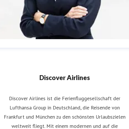
eonie Bueb
ressekontakt
Director Corporate Communications &
okesperson Discover Airlines
discover.presse@lufthansa-
Discover Airlines
roup.com
+49 (0)69 696 40923
Discover Airlines ist die Ferienfluggesellschaft der
Lufthansa Group in Deutschland, die Reisende von
Frankfurt und München zu den schönsten Urlaubszielen
weltweit fliegt. Mit einem modernen und auf die